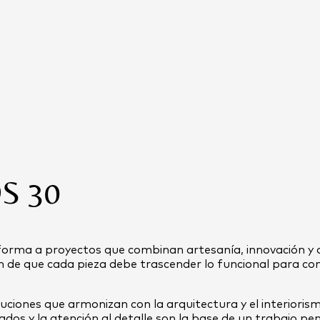
S 30
orma a proyectos que combinan artesanía, innovación y 
ón de que cada pieza debe trascender lo funcional para co
uciones que armonizan con la arquitectura y el interioris
bados y la atención al detalle son la base de un trabajo 