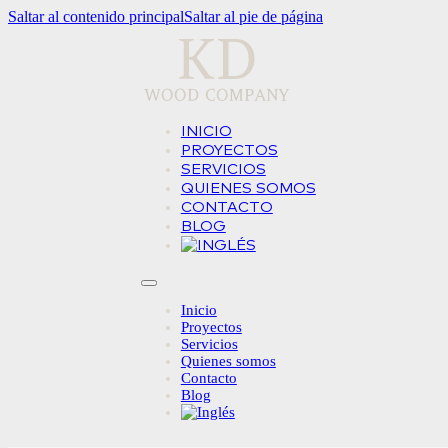
Saltar al contenido principal
Saltar al pie de página
INICIO
PROYECTOS
SERVICIOS
QUIENES SOMOS
CONTACTO
BLOG
Inicio
Proyectos
Servicios
Quienes somos
Contacto
Blog