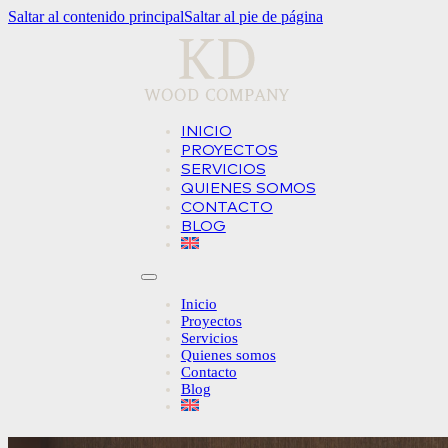
Saltar al contenido principal
Saltar al pie de página
INICIO
PROYECTOS
SERVICIOS
QUIENES SOMOS
CONTACTO
BLOG
Inicio
Proyectos
Servicios
Quienes somos
Contacto
Blog