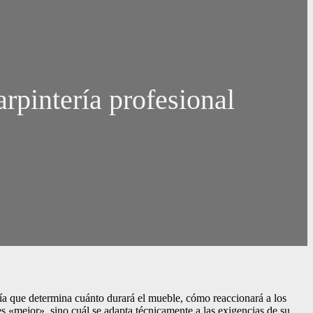
pintería profesional
iería que determina cuánto durará el mueble, cómo reaccionará a los
 es «mejor», sino cuál se adapta técnicamente a las exigencias de su