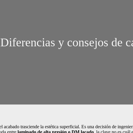
ferencias y consejos de car
 del acabado trasciende la estética superficial. Es una decisión de ingen
duda entre
laminado de alta presión o DM lacado
, la clave no es cuál