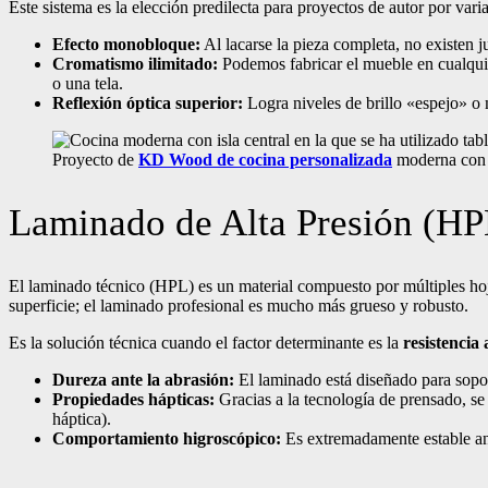
Este sistema es la elección predilecta para proyectos de autor por vari
Efecto monobloque:
Al lacarse la pieza completa, no existen 
Cromatismo ilimitado:
Podemos fabricar el mueble en cualquie
o una tela.
Reflexión óptica superior:
Logra niveles de brillo «espejo» o
Proyecto de
KD Wood de cocina personalizada
moderna con i
Laminado de Alta Presión (HPL
El laminado técnico (HPL) es un material compuesto por múltiples ho
superficie; el laminado profesional es mucho más grueso y robusto.
Es la solución técnica cuando el factor determinante es la
resistencia 
Dureza ante la abrasión:
El laminado está diseñado para soport
Propiedades hápticas:
Gracias a la tecnología de prensado, se 
háptica).
Comportamiento higroscópico:
Es extremadamente estable ant